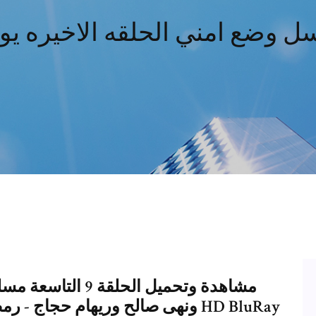
 وضع امني الحلقه الاخيره يو
مشاهدة وتحميل الح