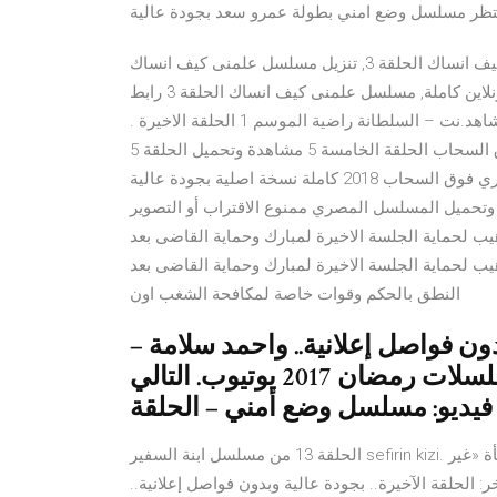
مسلسل علمنى كيف انساك الحلقة 3, تحميل مسلسل علمنى كيف انساك الحلقة 3, تنزيل مسلسل علمنى كيف انساك
الحلقة 3, مشاهدة مسلسل علمنى كيف انساك الحلقة 3 يوتيوب اونلاين كاملة, مسلسل علمنى كيف انساك الحلقة 3 رابط
واحد مباشر ميديا مسلسل السلطانة راضية الحلقة الاخيرة , شاهد.نت – السلطانة راضية الموسم 1 الحلقة الاخيرة .
توفي السلطان شمس الدين إلتـُتـْمـِش س مشاهدة مسلسل فوق السحاب الحلقة الخامسة 5 مشاهدة وتحميل الحلقة 5
الخامسة من مسلسل الدراما المصري فوق السحاب 2018 كاملة نسخة اصلية بجودة عالية HD 720p ب مشاهدة
او التصوير الحلقه الخامسة عشر 15 مشاهدة وتحميل المسلسل المصري ممنوع الاقتراب أو التصوير
هيب لحماية الجلسة الاخيرة لمبارك وحماية القاضى بعد
ب لحماية الجلسة الاخيرة لمبارك وحماية القاضى بعد
النطق بالحكم وقوات خاصة لمكافحة الشغب اون
– م الاخر: الحلقة الآخيرة.. بجودة عالية وبدون فواصل إعلانية.. واحمد سلامة
وباسم سمرة اون لاين وتحميل مباشر مسلسلات رمضان 2017 يوتيوب. التالي
فيديو: مسلسل وضع أمني – الحلقة
الحلقة 13 من مسلسل ابنة السفير sefirin kizi. أحداث مثيرة في الحلقة الثالثة من "وضع أمني" فن. مفاجأة «غير
 الحلقة الآخيرة.. بجودة عالية وبدون فواصل إعلانية..