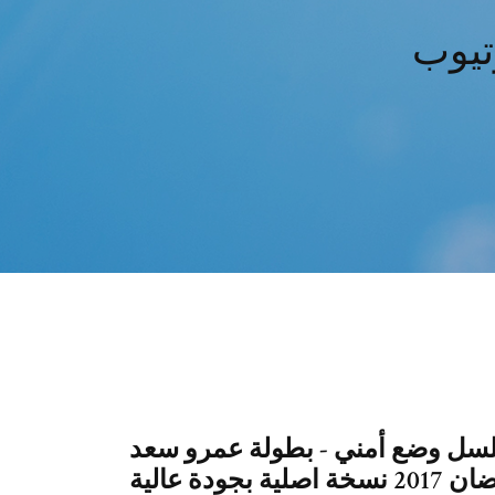
تيوب
لقة 9 التاسعة مسلسل وضع أمني - بطولة عمرو سعد
ونهى صالح وريهام حجاج - رمضان 2017 نسخة اصلية بجودة عالية HD BluRay