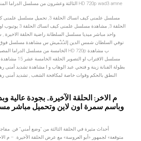
الثالثة وعشرون من مسلسل الدراما المنتظر مسلسل وضع امني بطولة عمرو سعد بجودة عالية HD 720p wad3 amne
مسلسل الاقتراب 
بطولة الفنانة زينة و فتحي عبد الوهاب و ا مشاهدة تشديد أمنى ر
النطق بالحكم وقوات خاصة لمكافحة الشغب , تشديد أمنى رهي
متوقعة» لجمهور «أبو العروسة» مع عرض الحلقة الأخيرة. – م الاخر: