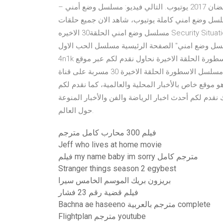
واحمد سلامة وباسم سمرة اون لاين وتحميل مباشر مسلسلات رمضان 2017 يوتيوب. التالي فيديو: مسلسل وضع أمني –
3 الثلاثون والاخيرة من مسلسل وضع امني كاملة يوتيوب، شاهد الان جميع حلقات
مسلسل وضع امني الحلقة30 الاخيره Security Situation تنزيل ومشاهدة بجودة HD ويشارك في البطولة عمرو سعد
سلسل وضع امني" الصفحة الرئيسية مسلسل الحب الاول
4n1k مترجم اونلاين الثلاثون من مسلسل الاسطورة الحلقة الاخيرة نحاول نقدم لكم عبر موقع zeeallwan بالفيديو –
مشاهدة مسلسل الاسطورة الحلقة الاخيرة 30 مسربة على قناة MBC شاهدنت اون لاين على اليوتيوب بطولة النجم
 موقع خاص بالأخبار المحلية والعالمية، كما نقدم لكم
ك نقدم لكم أحدث اخبار الرياضة والفن والأخبار المنوعة
حول العالم.
فيلم 300 محارب كامل مترجم
Jeff who lives at home movie
فيلم my name baby im sorry مترجم كامل
Stranger things season 2 egybest
بريزون بريك الموسم الخامس سيرا
فيلم قضية رقم 23 فشار
Bachna ae haseeno مترجم بالعربية complete
Flightplan مترجم youtube