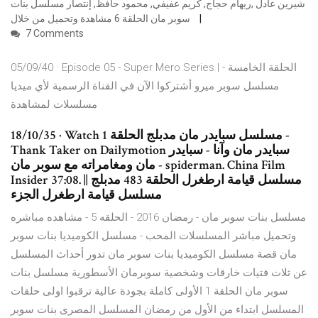
شيرين عادل ,ريهام حجاج, كريم عفيفي, محمود حافظ, إنتصار مسلسل بنات
سوبر مان الحلقة 6 مشاهدة وتحميل من خلال
7 Comments
05/09/40 · Episode 05 - Super Mero Series | الحلقة الخامسة -
مسلسل سوبر ميرو أشتركوا الآن في القناة الرسمية لأي ميديا
مسلسلات لمشاهدة
18/10/35 · Watch مسلسل سبايدر مان مدبلج الحلقة 1 -
Thank Taker on Dailymotion سبايدر مان وآنا - سبايدر
مان ومغامراته مع سوبر مان - spiderman. China Film
Insider 37:08. مسلسل قيامة ارطغرل الحلقة 483 مدبلج ||
مسلسل قيامة ارطغرل الجزء
مسلسل بنات سوبر مان - رمضان 2016 - الحلقه 5 - مشاهده مباشره
وتحميل مباشر المسلسلات المحب - مسلسل الكوميديا بنات سوبر
مان قصة مسلسل الكوميديا بنات سوبر مان تدور أحداث المسلسل
عن ثلات فتيات خارقات وشخصية سوبرمان الأسطورية مسلسل بنات
سوبر مان الحلقة 1 الأولى كاملة بجودة عالية ترقبوا اولى حلقات
المسلسل ابتداء من الأول من رمضان المسلسل المصرى بنات سوبر