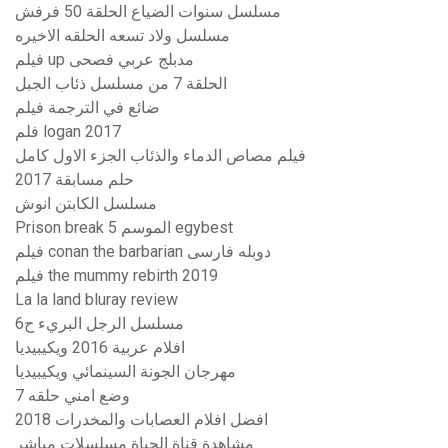
مسلسل سنوات الضياع الحلقة 50 فرفش
مسلسل ولاد تسعه الحلقه الاخيره
فيلم up مدبلج عربي فصحى
الحلقة 7 من مسلسل ذئاب الجبل
ضائع في الترجمة فيلم
فلم logan 2017
فيلم مصاص الدماء والذئاب الجزء الاول كامل
حلم مسابقة 2017
مسلسل الكابتن انوش
Prison break الموسم 5 egybest
فیلم conan the barbarian دوبله فارسی
فيلم the mummy rebirth 2019
La la land bluray review
مسلسل الرجل البريء ح6
افلام عربية 2016 ويكيبيديا
مهرجان الجونة السينمائي ويكيبيديا
وضع امني حلقه 7
افضل افلام العصابات والمخدرات 2018
مشاهدة قناة الحياة مسلسلات مباشر