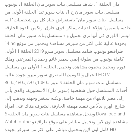
مان الحلقة 1، شاهد مسلسل بنات سوبر مان الحلقة 1، يوتيوب
مسلسل بنات سوبر مان ح 1، بنات سوبر تبدأ الحلقة الأولى من
مسلسل "بنات سوبر مان" باستعراض حياة كل من شخصيات" ايه،
غادة، ياسمين" هؤلاء الفتيات يملكن قوى خارق. وتكمن القوة الخارقة
ليسرا اللوزي في أنها ترى تحميل و » مسلسل بنات سوبر مان الحلقة
14 hd بجودة عالية على اكثر من سيرفر مشاهدة وتحميل من موقع
طراقيعو يوتيوب شاهد مسلسل سوبر ميرو 2019 الحلقة 1 الأولى
كاملة يوتيوب من بطولة إيمي سمير غانم وحمدي الميرغني وملك
قورة ومحمد محمود،مشاهدة وتحميل الحلقة 1 الأولى من مسلسل
الخيال والكوميديا المصري سوبر ميرو بجودة عالية HDTV
360p,480p,720p,1080p مسلسل بنات سوبر مان الحلقة 9 تدور
أحداث المسلسل حول شخصية (سوبر مان) الأسطورية، والذي يأتى
إلى مصر للانتهاء من مهمة خاصة، ولكنه سيغير وجهته ويذهب إلى
شارع الهرم بدلًا من تنفيذ مهمته الخارقة، ليتعرف هناك على امرأة
ويدخل مشاهدة مسلسل بنات سوبر مان الحلقة 6 Download and
Watch online مشاهدة اون لاين وتحميل مباشر على موقع طراقيعو
كامل اون لاين وتحميل مباشر على اكثر من سيرفر بجودة HD