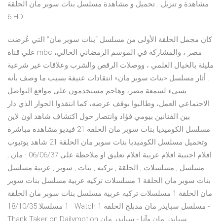
مشاهدة و تنزيل . تحميل و مشاهدة مسلسل بنات سوبر مان الحلقة
6 HD
كان مجمل الحلقة الأولى من مسلسل “بنات سوبر مان” التي عُرضت
علي قناة mbc مصر ، والمشاركة في الموسم الرمضاني الحالي،
مليئة بالخيال العلمي ، ووصلات الرقص والشرب وعلاقات غير شرعية
. أثار مسلسل «بنات سوبر مان» انتقادات عنيفة بسبب ما وصف بأنه
يسيء لسمعة مصر، وهاجم مستخدمون على مواقع التواصل
الاجتماعي العمل، وطالبوا بوقف عرضه، كما انتقدوا الحوار الذي دار
بين الفنانين بيومي فؤاد وانتصار حول اكتشاف شاهد اون لاين
مسلسل الكوميديا بنات سوبر مان الحلقة 21 فيديو مشاهدة مباشرة
وتحميل مسلسل الكوميديا بنات سوبر مان الحلقة 21 شاهد يوتيوب
افلام اجنبية افلام عربية افلام تعليق او ملاحظة على 06/06/37 · مان ,
مسلسل , مسلسلات , الحلقة , تركيه , بنات , سوبر , عربية مسلسل
بنات سوبر مان الحلقة 1 مسلسلات تركيه عربية مسلسل بنات سوبر
مان الحلقة 1 مسلسلات تركيه عربية مسلسل بنات سوبر مان الحلقة
1 مسلسلا 18/10/35 · Watch مسلسل سبايدر مان مدبلج الحلقة 1 -
Thank Taker on Dailymotion سبايدر مان وآنا - سبايدر مان