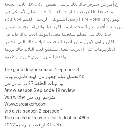
بلاك " نسخة " DVDR5 " ع أكثر من سيرفر جاك بلاك بولندي يعيش
الحلم الأمريكي في The Polka King عرضت قناة Netflix بموقع
YouTube الإعلان التشويقي الرسمي لفيلم The Polka King، وهو
من نوعية أفلام سير الشخصيات، والكوميديا، والدراما. يجسد الممثل
جاك بلاك في الفيلم شخصية مغني البولكا العب بلاك جاك في
الكازينو اون لاين وتمتع بالصيغ المختلفة للبلاك جاك التي أدخلتها
الكازينوهات على الانترنت للعبة. تستطيع لعب البلاك جاك برزمة
واحدة, اثنتين, 4 رزم, 6 رزم او 8 رزم.
The good doctor season 1 episode 8
تحميل فيلم جحيم في الهند كامل يوتيوب hd
ابو البنات الحلقة 27 دراما تي في
Arrow season 5 episode 19 review
Van wilder مترجم اون لاين
Www.dardarkom.com
Vis a vis season 2 episode 1
The grinch full movie in hindi dubbed 480p
افلام للكبار فقط مترجمة 2017