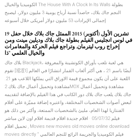
الكوميديا والخيال The House With A Clock In Its Walls بطولة
النجم جاك بلاك، حاصداً نسبة أرباح يومية 3 مليون دولار، ليصبح
إجمالى الإيرادات 53 مليون دولار أمريكى خلال أسبوعه
19 تشرين الأول (أكتوبر) 2015 الممثل جاك بلاك خلال حفل
في لوس انجليس الفيلم بطولة جاك بلاك وديلين مينت ومن
إخراج روب ليترمان. وتراجع فيلم الحركة والمغامرات
والخيال العلمي "ذا
بلاك جاك Blackjack، هي لعبة تلعب بأوراق الكوتشينة والمعروفة
أيضًا باسم 21 ، هي أكثر ألعاب القمار انتشارًا في العالم.[1][2][3] تقوم
اللعبة على أن يكون مجموع قيمة الاوراق التي يملكها اللاعب هو 21.
مشاهدة وتحميل أعمال جاك بلاك 2MOX مشاهدة وتحميل أعمال
جاك بلاك يلعب جاك بلاك دور الكاتب في هذا الفيلم بالإضافة لتقديمه
لبعض أصوات الشخصيات المختلفة، واعتبره إضافة مميّزة على أفلام
الفنتازيا لهذا العام، مليئ بالشخصيات الممتعة، وأكثر من ذلك هو
فيلم 05/07/32 · افلام جديدة افلام قديمة افلام اون لاين مباشر
تحميل افلام , Movies new movies old movies online download
movies directly فيلم الكوميديا والجريمة الرائع للنجم العالمي "