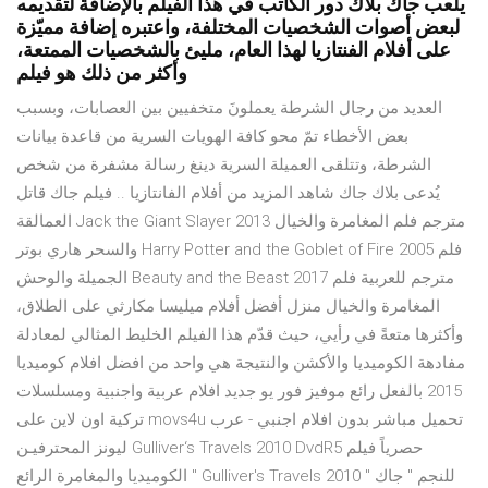
يلعب جاك بلاك دور الكاتب في هذا الفيلم بالإضافة لتقديمه
لبعض أصوات الشخصيات المختلفة، واعتبره إضافة مميّزة
على أفلام الفنتازيا لهذا العام، مليئ بالشخصيات الممتعة،
وأكثر من ذلك هو فيلم
العديد من رجال الشرطة يعملونَ متخفيين بين العصابات، وبسبب
بعض الأخطاء تمّ محو كافة الهويات السرية من قاعدة بيانات
الشرطة، وتتلقى العميلة السرية دينغ رسالة مشفرة من شخص
يُدعى بلاك جاك شاهد المزيد من أفلام الفانتازيا .. فيلم جاك قاتل
العمالقة Jack the Giant Slayer 2013 مترجم فلم المغامرة والخيال
والسحر هاري بوتر Harry Potter and the Goblet of Fire 2005 فلم
الجميلة والوحش Beauty and the Beast 2017 مترجم للعربية فلم
المغامرة والخيال منزل أفضل أفلام ميليسا مكارثي على الطلاق،
وأكثرها متعةً في رأيي، حيث قدّم هذا الفيلم الخليط المثالي لمعادلة
مفادهة الكوميديا والأكشن والنتيجة هي واحد من افضل افلام كوميديا
2015 بالفعل رائع موفيز فور يو جديد افلام عربية واجنبية ومسلسلات
تركية اون لاين على movs4u تحميل مباشر بدون افلام اجنبي - عرب
ليونز المحترفيـن Gulliver‘s Travels 2010 DvdR5 حصرياً فيلم
الكوميديا والمغامرة الرائع " Gulliver's Travels 2010 " للنجم " جاك