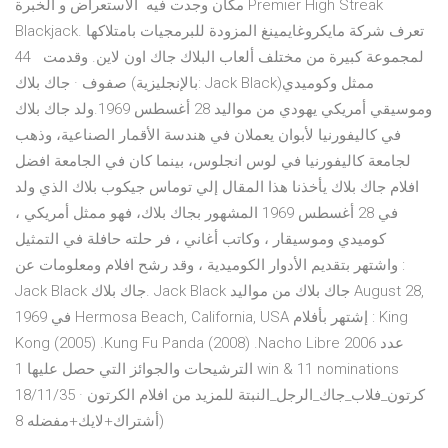
مكان وجدت فيه الاستعراض و الخبرة Premier High Streak
Blackjack. تعرف شركة مايكروغايمينغ المزودة للبرمجيات بامتلاكها
لمجموعة كبيرة من مختلف ألعاب البلاك جاك اون لاين. وقدمت 44
صفوف · جاك بلاك (بالإنجليزية: Jack Black)‏ ممثل وكوميدي
وموسيقي أمريكي يهودي من مواليد 28 أغسطس 1969.ولد جاك بلاك
في كاليفورنيا لأبوان يعملان في هندسة الأقمار الصناعية، وذهب
لجامعة كاليفورنيا في لوس انجلوس، بينما كان في الجامعة افضل
افلام جاك بلاك يأخذنا هذا المقال إلي توماس جيكوب بلاك الذي ولد
في 28 أغسطس 1969 المشهور بجاك بلاك، فهو ممثل أمريكي ،
كوميدي وموسيقار ، وكاتب أغاني ، فر حلته حافلة في التمثيل
واشتهر بتقديم الأدوار الكوميدية ، وقد رشح افلام ومعلومات عن :
Jack Black جاك بلاك. Jack Black جاك بلاك من مواليد August 28,
1969 في Hermosa Beach, California, USA إشتهر بأفلام : King
Kong (2005) .Kung Fu Panda (2008) .Nacho Libre 2006 عدد
الترشيحات والجوائز التي حصل عليها 1 win & 11 nominations
18/11/35 · كرتون_فلاب_جاك_الرجل_النبتة للمزيد من افلام الكرتون
أشتراك+لايك+مفضله 8)