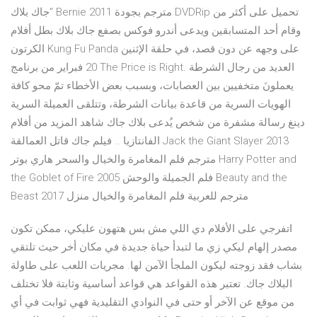
جاك بلاك" Bernie 2011 مترجم بجودة DVDRip تحميل على أكثر من
وقام أحد المتسابقين ويدعى أندرو فوكس بصفع جاك بلاك بطل أفلام
الكرتون Kung Fu Panda على وجهه عن دون قصد، في حلقة الإثنين
20 فبراير من برنامج The Price is Right. العديد من رجال الشرطة
يعملونَ متخفيين بين العصابات، وبسبب بعض الأخطاء تمّ محو كافة
الهويات السرية من قاعدة بيانات الشرطة، وتتلقى العميلة السرية
دينغ رسالة مشفرة من شخص يُدعى بلاك جاك شاهد المزيد من أفلام
الفانتازيا .. فيلم جاك قاتل العمالقة Jack the Giant Slayer 2013
مترجم فلم المغامرة والخيال والسحر هاري بوتر Harry Potter and
the Goblet of Fire 2005 فلم الجميلة والوحش Beauty and the
Beast 2017 مترجم للعربية فلم المغامرة والخيال منزل
اتفرجي على الأفلام دي اللي مش بس هتهون عليكي، ممكن تكون
مصدر إلهام ليكي زي ما لتبدأ حياة جديدة في مكان أخر حيث تلتقي
بشاب فقد زوجته ليكون الملجأ الآمن لها. مجريات اللعب على طاولة
البلاك جاك. تعتبر هذه القواعد هي قواعد أساسية وثابتة فلا تختلف
من موقع عن الآخر أو حتى في النوادي التقليدية فهي ثوابت في أي