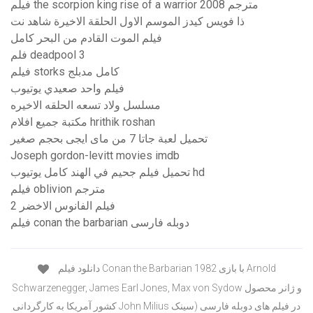
فيلم the scorpion king rise of a warrior 2008 مترجم
ذا فويس كيدز الموسم الاول الحلقة الاخيرة شاهد نت
فيلم الموت القادم من البحر كامل
فلم deadpool 3
فيلم storks كامل مدبلج
فيلم واحد صعيدي يوتيوب
مسلسل ولاد تسعه الحلقه الاخيره
مكتبة جميع افلام hrithik roshan
تحميل لعبة جاتا 7 من ماى ايجى بحجم صغير
Joseph gordon-levitt movies imdb
تحميل فيلم جحيم في الهند كامل يوتيوب hd
فيلم oblivion مترجم
فيلم الفانوس الاخضر 2
فیلم conan the barbarian دوبله فارسی
دانلود فیلم Conan the Barbarian 1982 با بازی Arnold
Schwarzenegger, James Earl Jones, Max von Sydow و ژانر محصول
کشور آمریکا به کارگردانی John Milius در فیلم های دوبله فارسی (سینک