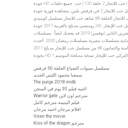
جودة HD بدون تحميل : حب للايجار 2 حلقة 122 | حب للايجار 2 حلقة 121 | حب للايجار 2 حلقة 120 | حب جميع حلقات
مسلسل حب للايجار 2 في فرفش بلس، مشاهدة فورية جودة HD بدون تحميل : حب للايجار 2 حلقة 122 | حب للايجار 2
حلقة 121 | حب للايجار 2 حلقة 120 | حب مشاهدة اونلاين حب للايجار الحلقة 88 شاهد حب للايجار مسلسل كوميدي
رومنسي مدبلج بالعربية 2017 جودة HD. شاهد مسلسل حب للايجار الحلقة 88 بجودة عالية. شاهد مسلسل حب للإيجار
الحلقة 88. تاريخ النشر: 29/11/2017 - آخر تحديث: 18:26 21 تشرين الثاني (نوفمبر) 2019 قد يعجبك ايضاً : مسلسلات
تركية مترجمة مسلسلات تركية مدبلجة مسلسلات سوريه لبنانية مسلسلات مصرية مسلسلات رمضان 2020. أحدث
المسلسلات :. مشاهدة وتحميل الحلقة الثامنة والثمانون 88 من مسلسل حب للإيجار مدبلج 2017 Kiralik Ask مدبلج
مسلسل سنوات الضياع الحلقة 50 فرفش
سمعنا محمود الليثي الجديد
The purge 2018 imdb
اغنيه فيلم 30 يوم في السجن
Warrior gate مترجم اون لاين
فيلم اليتيمة مترجم كامل
افلام مرجان احمد مرجان
Vixen the movie
Kiss of the dragon مترجم