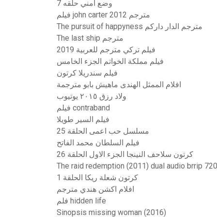
وضع امني حلقه 7
فيلم john carter 2012 مترجم
The pursuit of happyness مترجم الدار داركم
The last ship مترجم
فيلم تركي مترجم للعربية 2019
فيلم مملكة الخواتم الجزء الخامس
فيلم سندريلا كرتون
افلام الممثل الهندى ماهيش بابو مترجمة
ولاد رزق ٢٠١٥ يوتيوب
فيلم contraband
فيلم السير طويلا
مسلسل حب اعمى الحلقة 25
فيلم السلطان محمد الفاتح
كرتون سلاحف النينجا الجزء الاول الحلقة 26
The raid redemption (2011) dual audio brrip 72
كرتون شعلة ريكا الحلقة 1
افلام اكشن هندي مترجم
فلم hidden life
Sinopsis missing woman (2016)