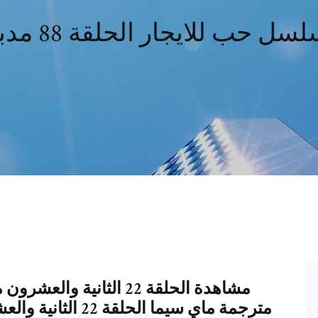
سل حب للايجار الحلقة 88 مدبلج