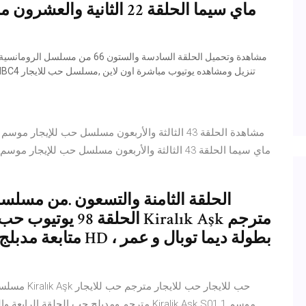
عالية HD 720p حلقة 66 لمسلسل حب للايجار كاملة على MBC4 تنزيل ومشاهده يوتيوب مباشرة اون لاين ,مسلسل حب للايجار
متابعة مدبلج بالعربي
مترجم ومدبلج حب الحلقة الرابعة والثمانون م