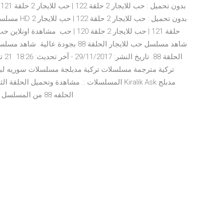
بجودة HD الحلقه 88 من المسلسل التركي حب للإيجار نسخة مدبلجة الموسم 1