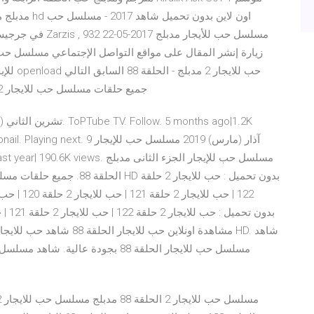
جميع حلقات مسلسل حب للايجار 2 مدبلج نشر الثلاثاء 23/01/2018 بواسطة حواس عصام
deo thumbnail. Playing next. 9
الحلقة 88. جميع حلقات مسلسل