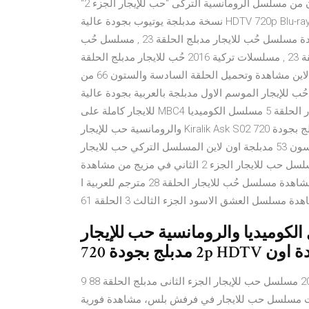
الحلقة 122 مدبلج الاخيرة مشاهدة الحلقة 62 الثانية والستون من مسلسل الرومانسية التركى "حب للإيجار الجزء 2"
نسخة مدبلجة يوتيوب بجودة عالية HDTV 720p Blu-ray، تحميل وتنزيل مسلسل "حب للإيجار 2 مدبلج" الموسم الثانى
2017 الحلقة 62 الثانية والستون كاملة مباشرة 21/05/38 · مشاهدة مسلسل حُب للايجار مدبلج الحلقة 23 , مسلسل حُب
للايجار مدبلج الحلقة 21 اون لاين , مباشر حُب للايجار مدبلج الحلقة 23 , مسلسلات تركية 2016 حُب للايجار مدبلج الحلقة
23 , مسلسل حُب للايجار مدبلج الحلقة 23 جميع الحلقات اون لاين مشاهدة وتحميل الحلقة السادسة والستون 66 من
 الموسم الاول مدبلجة بالعربية بجودة عالية HD 720p حلقة 66 لمسلسل حب
للايجار كاملة على MBC4 تنزيل ومشاهده يوتيوب مباشرة اون لاين ,مسلسل حب للايجار الحلقة 5 مسلسل الكوميديا
والرومانسية حب للإيجار Kiralik Ask S02 موسم 2 مدبلج بجودة 720p HDTV مشاهدة اون مسلسل حب للايجار الموسم
الثاني الحلقة الثالثة والخمسون 53 مدبلجة اون لاين المسلسل التركي حب للايجار Kiralik Ask S02 الموسم الثاني
مدبلجة للعربية كامل اون لاين، شاهد نت بانت تدور قصة مسلسل حب للايجار الجزء 2 الثاني في مزيج من مشاهدة
مسلسل احلام مراهقتين الحلقة 88 اون لاين مدبلج مباشر هندى مشاهدة مسلسل حُب للايجار الحلقة 28 مترجم للعربية ا
دة مسلسل العشق الاسود الجزء الثالث 3 الحلقة 61
 الكوميديا والرومانسية حب للإيجار Kiralik Ask S02 موسم
720p H مشاهدة اون
9 آذار (مارس) 2019 مسلسل حب للإيجار الجزء الثانى مدبلج الحلقة 88. ToPTube TV. Follow. last year| 190.6K views.
جزء الثانى مدبلج الحلقة 88. جميع حلقات مسلسل حب للايجار في فرفش بلس، مشاهدة فورية