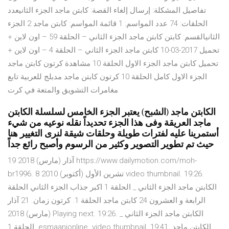
تفاصيل المشكلة: إرسال إلغاء القصة: كابتن ماجد الجزء الثانيعدد
الحلقات: 74 عدد المواسم: 1 قائمة المواسم: كابتن ماجد 2 الجزء
الثانيالقسم: كابتن كابتن ماجد الجزء الثاني – الحلقة 59 – اون لاين +
تحميل 2017-03-10 كابتن ماجد الجزء الثاني – الحلقة 4 – اون لاين +
تحميل كابتن ماجد الجزء الاول الحلقة 10 مشاهدة كرتون كابتن ماجد
الجزء الاول كامل الحلقة 10 كرتون كابتن ماجد مدبلج للعربية تابع
مغامرات التشويق والمتعة في كرت
الكابتن ماجد (الشبح) يعتبر الجزء الخامس لسلسلة الكابتن
ماجد العريقة وفى هذا الجزء تحديداً نقله نوعيه من شيء
أستمرينا عليه لفترات طويلة وحلقات شيقة لنرى التغيير هنا
حيث تم تطوير التصوير وكثير من الرسوم وأصبح رائع جداً
19 آذار (مارس) 2018 https://www.dailymotion.com/moh-
br1996. 8 تشرين الأول (أكتوبر) 2010 video thumbnail. 19:26.
الكابتن ماجد الجزء الثاني _ الحلقة 1 اكبر جذاب الجزء الثاني الحلقة
الرابعة و العشرون 24 كابتن ماجد الحلقة 1. كرتون زمان. 21 آذار
(مارس) 2018 Playing next. 19:26. الكابتن ماجد الجزء الثاني _
الحلقة 1. esmaanionline. video thumbnail. 19:41. الكابتن ماجد